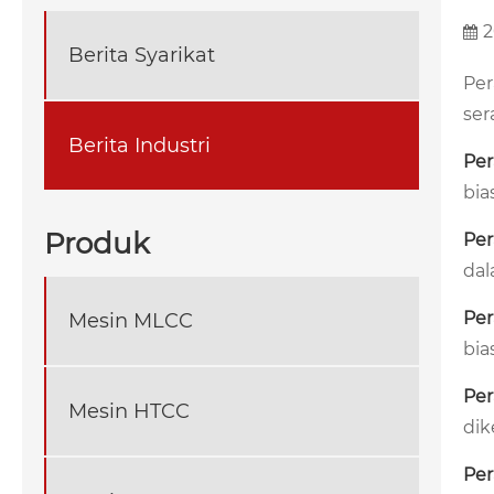
2
Berita Syarikat
Per
ser
Berita Industri
Per
bia
Produk
Per
dal
Per
Mesin MLCC
bia
Per
Mesin HTCC
dik
Per