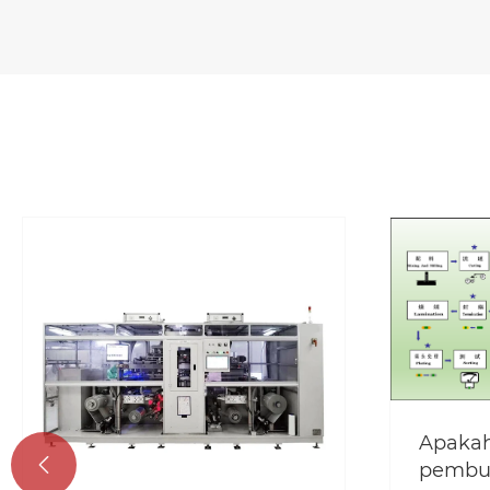
Apakah

pembu