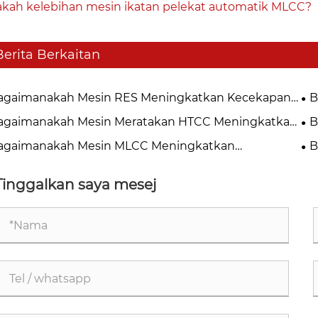
kah kelebihan mesin ikatan pelekat automatik MLCC?
Berita Berkaitan
agaimanakah Mesin RES Meningkatkan Kecekapan
B
industrian?
Pe
agaimanakah Mesin Meratakan HTCC Meningkatkan
B
ekapan Pengeluaran?
Me
agaimanakah Mesin MLCC Meningkatkan
B
ekapan dan Kualiti Pembuatan?
Pe
Me
Tinggalkan saya mesej