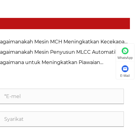
agaimanakah Mesin MCH Meningkatkan Kecekapan
mbuatan?
agaimanakah Mesin Penyusun MLCC Automatik
WhatsApp
ngubah Pembuatan Ketepatan?
agaimana untuk Meningkatkan Piawaian
ngilangan dan Pembersihan LTCC dengan Mesin
E-Mail
nanggal Serbuk Automatik LTCC YSR？