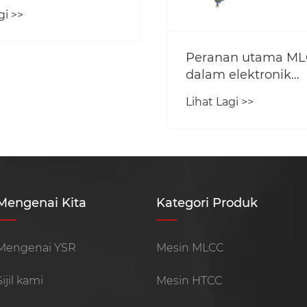
gi >>
Peranan utama M
dalam elektronik
pengguna
Lihat Lagi >>
Mengenai Kita
Kategori Produk
Mengenai YSR
Mesin MLCC
Sijil kami
Mesin HTCC