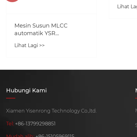
Lihat La
Mesin Susun MLCC
automatik YSR
Menyediakan
Lihat Lagi >>
Penyelesaian yang Stabil
dan Cekap untuk
Pengilangan Ketepatan
Hubungi Kami
Xiamen Yisenrong Technology Co.,ltd.
Tel:
+86-13799298851
Mudah alih:
+86-15105969115