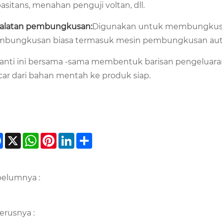
asitans, menahan penguji voltan, dll.
alatan pembungkusan:
Digunakan untuk membungkus kap
bungkusan biasa termasuk mesin pembungkusan automa
anti ini bersama -sama membentuk barisan pengeluar
car dari bahan mentah ke produk siap.
Facebook
X
WhatsApp
Pinterest
LinkedIn
Share
elumnya :
erusnya :