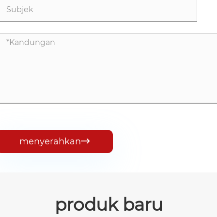
menyerahkan

produk baru