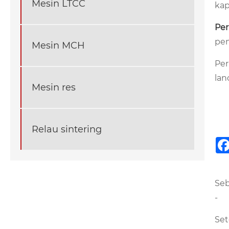
Mesin LTCC
kap
Per
pem
Mesin MCH
Per
lan
Mesin res
Relau sintering
Seb
-
Set