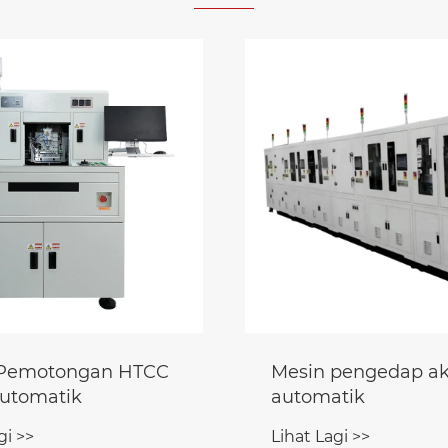
 Pemotongan HTCC
Mesin pengedap akh
utomatik
automatik
gi >>
Lihat Lagi >>